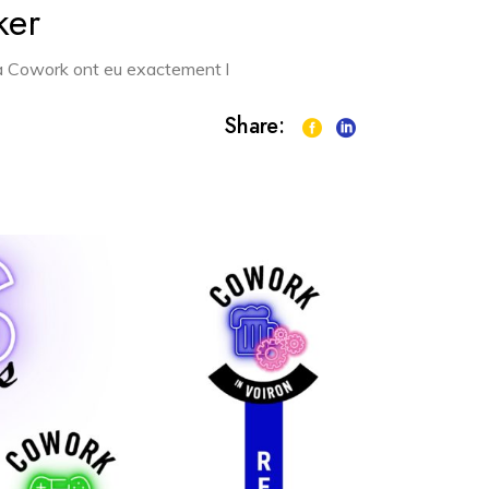
ker
ui à Cowork ont eu exactement l
Share: