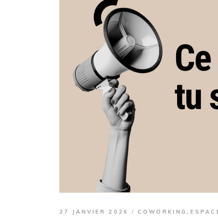
,
27 JANVIER 2026
COWORKING
ESPAC