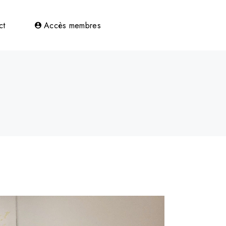
bres
ct
Accès membres
ts