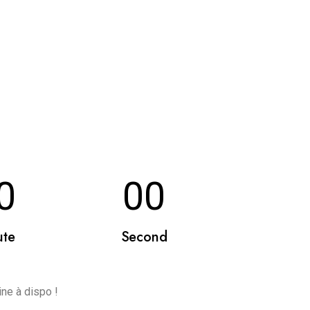
0
00
ute
Second
ine à dispo !