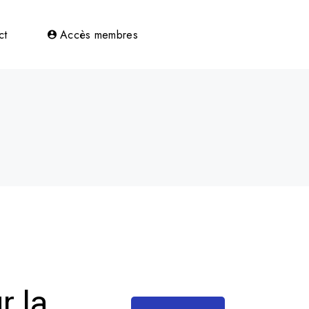
bres
ct
Accès membres
ts
r la