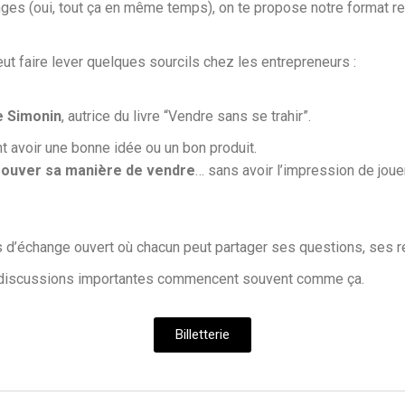
changes (oui, tout ça en même temps), on te propose notre format r
eut faire lever quelques sourcils chez les entrepreneurs :
e Simonin
, autrice du livre “Vendre sans se trahir”.
t avoir une bonne idée ou un bon produit.
 trouver sa manière de vendre
… sans avoir l’impression de jou
ps d’échange ouvert où chacun peut partager ses questions, ses r
es discussions importantes commencent souvent comme ça.
Billetterie